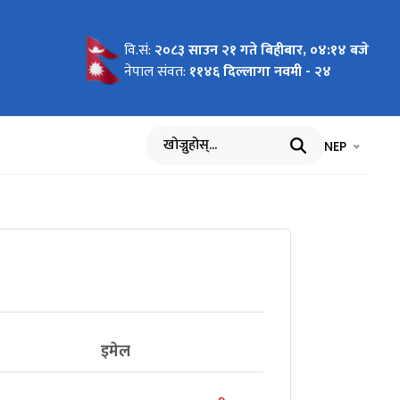
वि.सं:
२०८३ साउन २१ गते बिहीबार, ०४:१४ बजे
नेपाल संवत:
११४६ दिल्लागा नवमी - २४
भाषा चयन गर्नुह
भाषा प
NEP
खोज्नुहोस्
इमेल